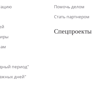
ьтацию
Помочь делом
Стать партнером
ей
Спецпроекты
фиры
лам
одный период"
важных дней"