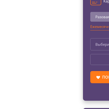
Кар
Разова
Ежемесячн
Выбери
ПО