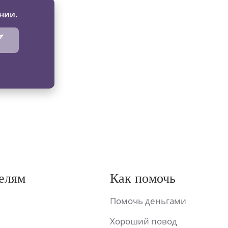
нии.
елям
Как помочь
Помочь деньгами
Хороший повод