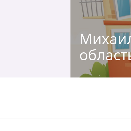
Михаил
област