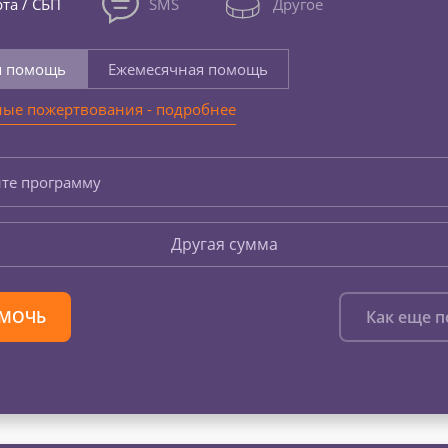
та / СБП
SMS
Другое
я помощь
Ежемесячная помощь
ые пожертвования - подробнее
те программу
Другая сумма
МОЧЬ
Как еще 