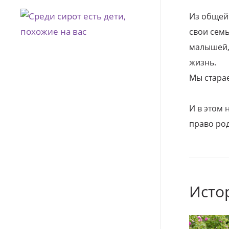
Из общей
свои семь
малышей, 
жизнь.
Мы стара
И в этом
право род
Исто