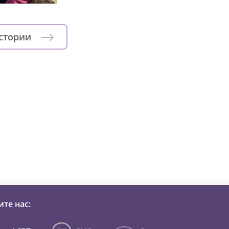
истории
зни детей из детских домов 
те нас: