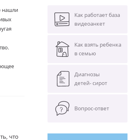
е нашли
Как работает база
ливых
видеоанкет
ругая
Как взять ребенка
тво.
в семью
щающее
Диагнозы
детей- сирот
Вопрос-ответ
ть, что