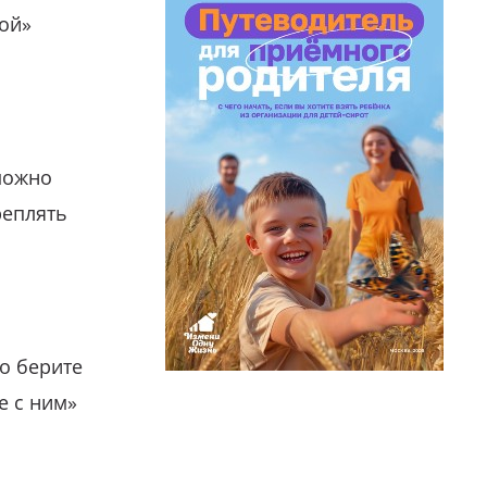
гой»
можно
реплять
о берите
е с ним»