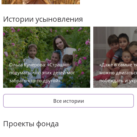
Истории усыновления
Ольга Кучерова: «Страшно
«Даже в самые 
подумать, что этих детей мог
можно двигаться
забрать кто-то другой»
побеждать и укр
Все истории
Проекты фонда