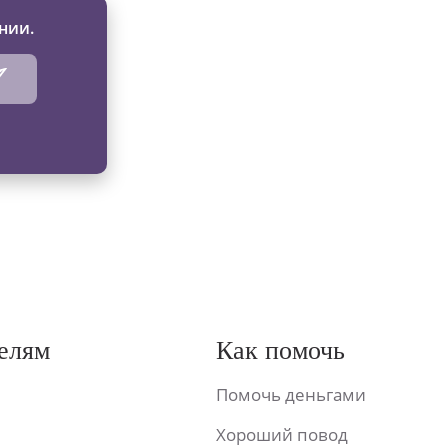
нии.
елям
Как помочь
Помочь деньгами
Хороший повод