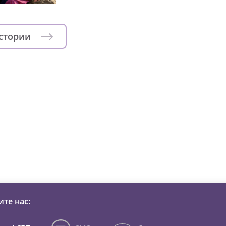
истории
зни детей из детских домов 
те нас: