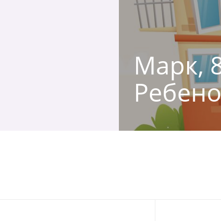
Марк, 8
Ребено