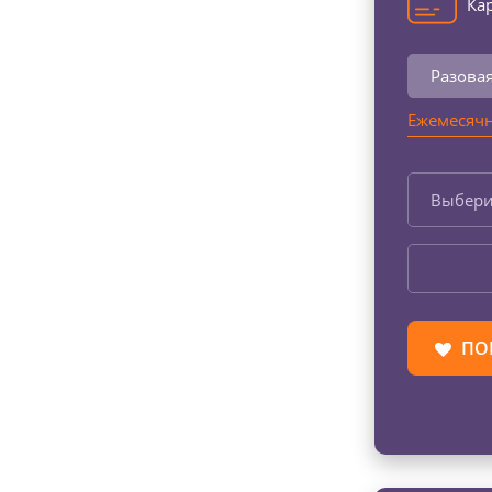
Кар
Разова
Ежемесячн
Выбери
ПО