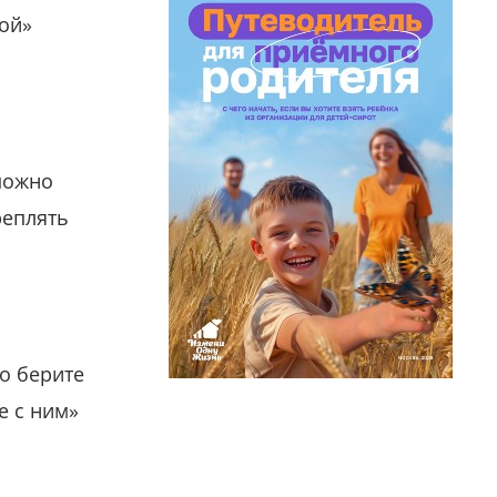
гой»
можно
реплять
о берите
е с ним»