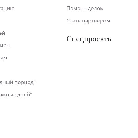
ьтацию
Помочь делом
Стать партнером
ей
Спецпроекты
фиры
лам
одный период"
важных дней"