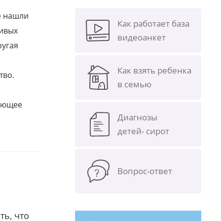
е нашли
Как работает база
ливых
видеоанкет
ругая
Как взять ребенка
тво.
в семью
щающее
Диагнозы
детей- сирот
Вопрос-ответ
ть, что