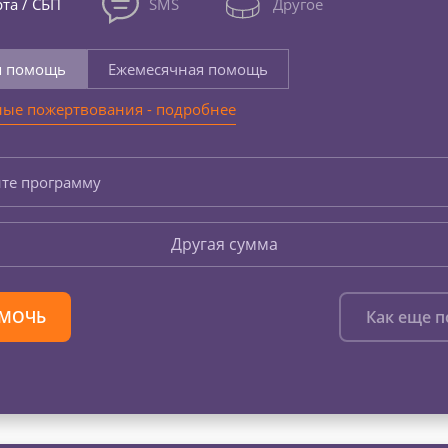
та / СБП
SMS
Другое
я помощь
Ежемесячная помощь
ые пожертвования - подробнее
те программу
Другая сумма
МОЧЬ
Как еще 