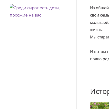
Из общей
свои семь
малышей, 
жизнь.
Мы стара
И в этом
право род
Исто