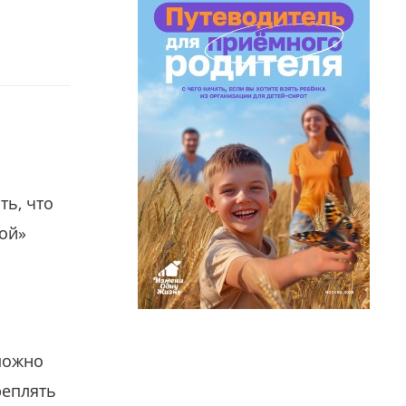
ть, что
гой»
можно
реплять