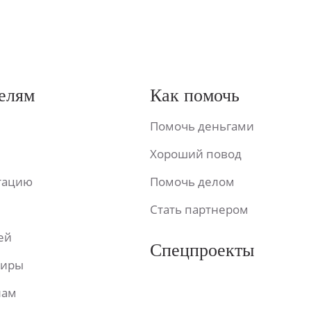
елям
Как помочь
Помочь деньгами
Хороший повод
ьтацию
Помочь делом
Стать партнером
ей
Спецпроекты
фиры
лам