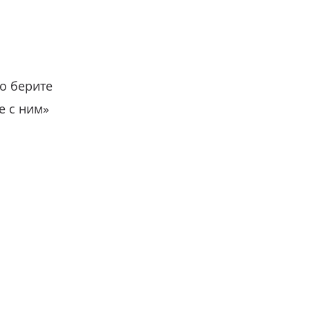
о берите
е с ним»