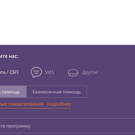
зни детей из детских домов 
те нас:
та / СБП
SMS
Другое
я помощь
Ежемесячная помощь
ые пожертвования - подробнее
те программу