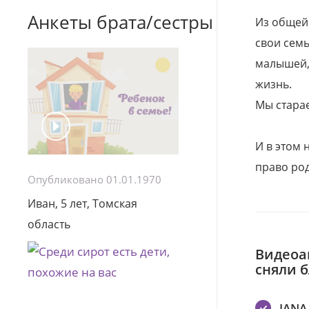
Анкеты брата/сестры
Из общей
свои семь
малышей, 
жизнь.
Мы стара
И в этом
право род
Опубликовано 01.01.1970
Иван, 5 лет, Томская
область
Видеоа
сняли 
IANA 