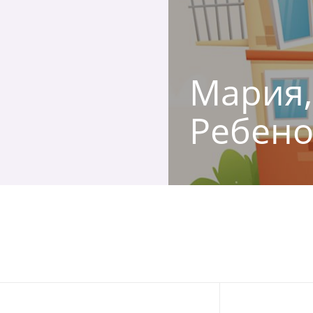
Мария, 
Ребено