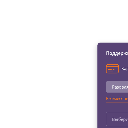
Изменяйте жи
Поддержи
Кар
Разова
Ежемесячн
Выбери