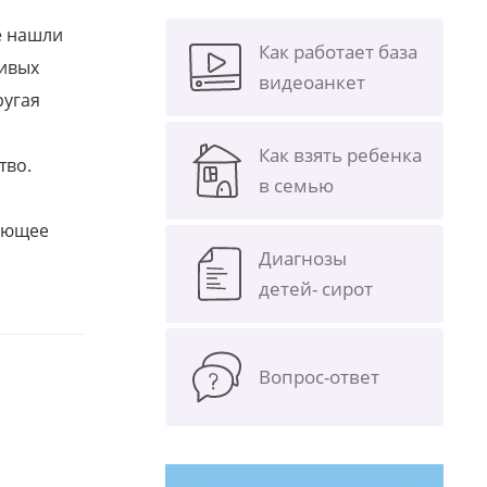
е нашли
Как работает база
ливых
видеоанкет
ругая
Как взять ребенка
тво.
в семью
щающее
Диагнозы
детей- сирот
Вопрос-ответ