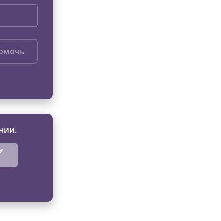
помочь
нии.