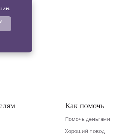
нии.
елям
Как помочь
Помочь деньгами
Хороший повод