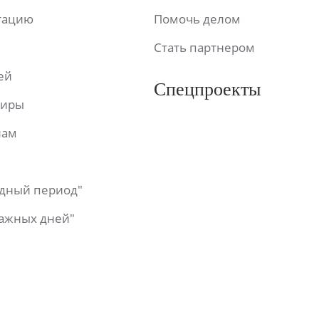
ьтацию
Помочь делом
Стать партнером
ей
Спецпроекты
фиры
лам
одный период"
важных дней"