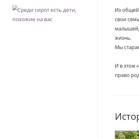
Из общей
свои семь
малышей, 
жизнь.
Мы стара
И в этом
право род
Исто