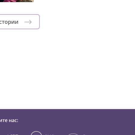
истории
зни детей из детских домов 
те нас: