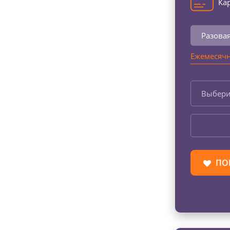
Кар
Разова
Ежемесячн
Выбери
ПО