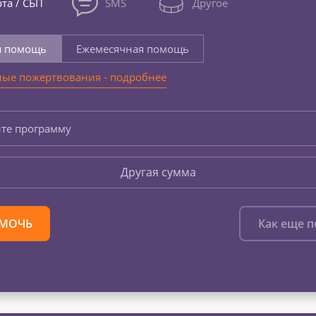
та / СБП
SMS
Другое
я помощь
Ежемесячная помощь
ые пожертвования - подробнее
те программу
Другая сумма
МОЧЬ
Как еще 