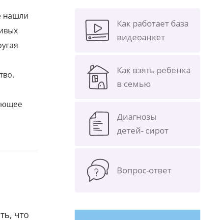
е нашли
Как работает база
ливых
видеоанкет
ругая
Как взять ребенка
тво.
в семью
щающее
Диагнозы
детей- сирот
Вопрос-ответ
ть, что