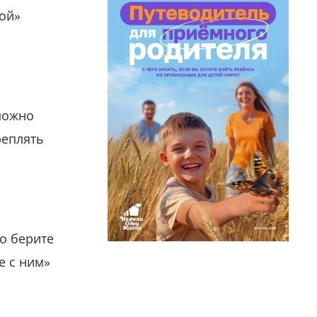
гой»
можно
реплять
о берите
е с ним»