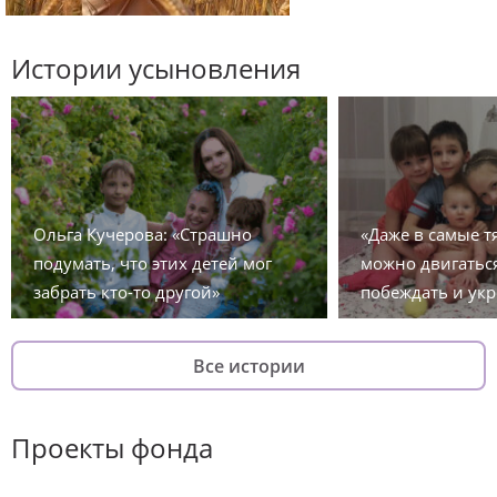
Истории усыновления
Ольга Кучерова: «Страшно
«Даже в самые 
подумать, что этих детей мог
можно двигаться
забрать кто-то другой»
побеждать и укр
Все истории
Проекты фонда