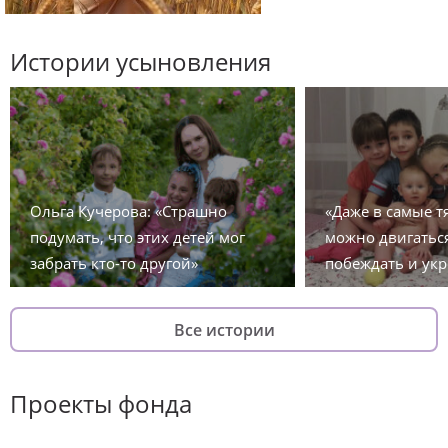
Истории усыновления
Ольга Кучерова: «Страшно
«Даже в самые 
подумать, что этих детей мог
можно двигаться
забрать кто-то другой»
побеждать и укр
Все истории
Проекты фонда