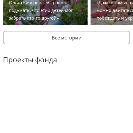
Ольга Кучерова: «Страшно
«Даже в самые 
подумать, что этих детей мог
можно двигаться
забрать кто-то другой»
побеждать и укр
Все истории
Проекты фонда