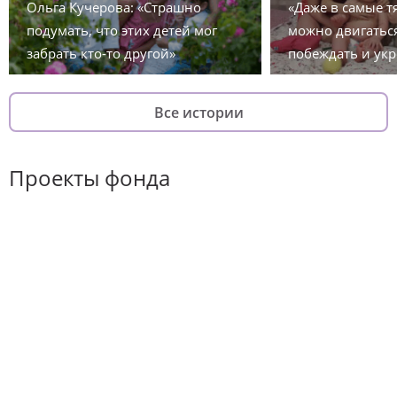
Ольга Кучерова: «Страшно
«Даже в самые 
подумать, что этих детей мог
можно двигаться
забрать кто-то другой»
побеждать и укр
Все истории
Проекты фонда