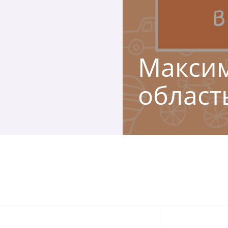
Максим
област