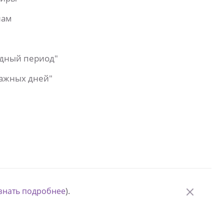
лам
одный период"
важных дней"
знать подробнее
).
© Измени одну жизнь