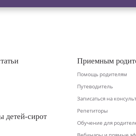
статьи
Приемным родит
Помощь родителям
Путеводитель
Записаться на консул
Репетиторы
ы детей-сирот
Обучение для родител
Вебинары и прямые э