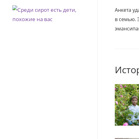
Анкета уд
в семью. 
эмансипа
Исто