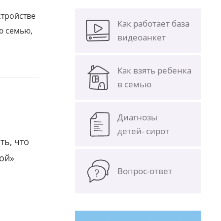
стройстве
Как работает база
ю семью,
видеоанкет
Как взять ребенка
в семью
Диагнозы
детей- сирот
ть, что
гой»
Вопрос-ответ