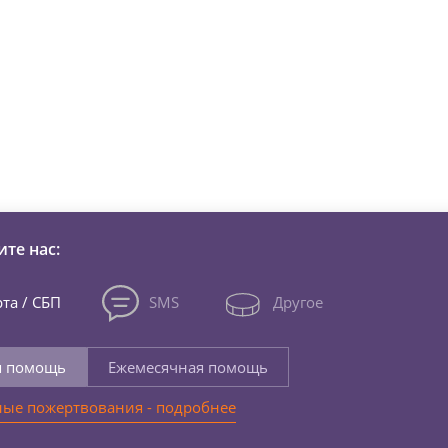
зни детей из детских домов 
те нас:
та / СБП
SMS
Другое
я помощь
Ежемесячная помощь
ые пожертвования - подробнее