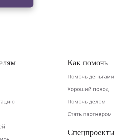
елям
Как помочь
Помочь деньгами
Хороший повод
ьтацию
Помочь делом
Стать партнером
ей
Спецпроекты
фиры