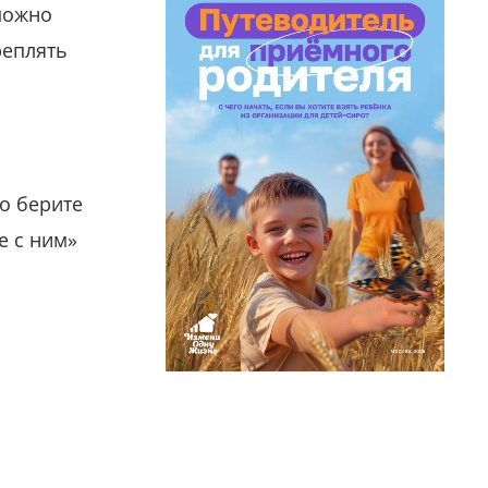
можно
реплять
о берите
е с ним»