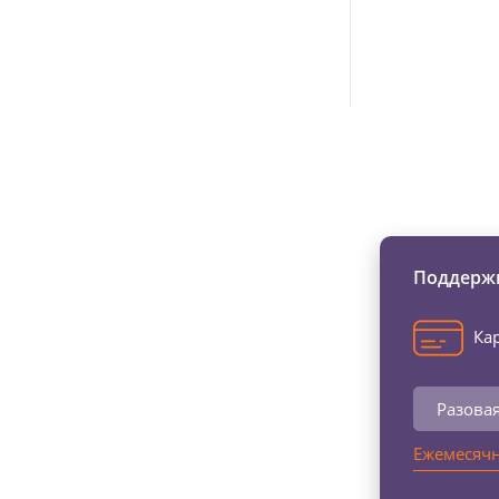
Изменяйте жи
Поддержи
Кар
Разова
Ежемесячн