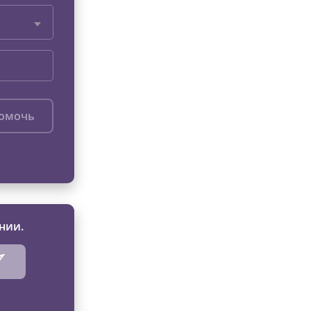
помочь
нии.