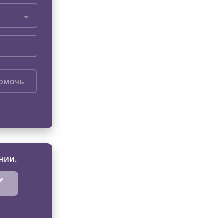
помочь
нии.