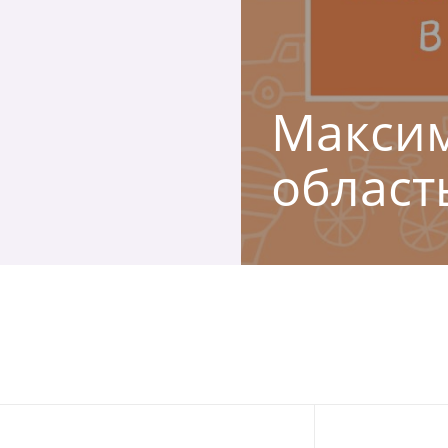
Максим
област