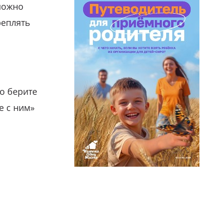
можно
реплять
о берите
е с ним»