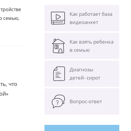
стройстве
Как работает база
ю семью,
видеоанкет
Как взять ребенка
в семью
Диагнозы
детей- сирот
ть, что
гой»
Вопрос-ответ