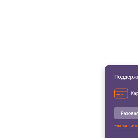
Изменяйте жи
Поддержи
Кар
Разова
Ежемесячн