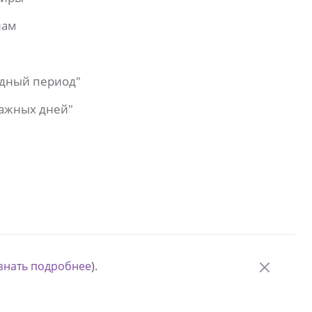
лам
одный период"
важных дней"
знать подробнее
).
© Измени одну жизнь