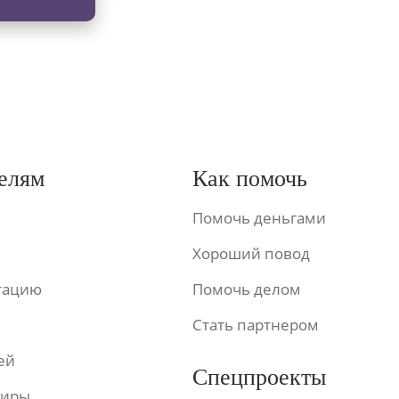
елям
Как помочь
Помочь деньгами
Хороший повод
ьтацию
Помочь делом
Стать партнером
ей
Спецпроекты
фиры