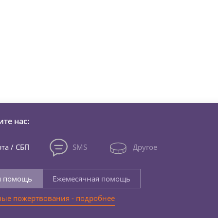
зни детей из детских домов 
те нас:
та / СБП
SMS
Другое
я помощь
Ежемесячная помощь
ые пожертвования - подробнее