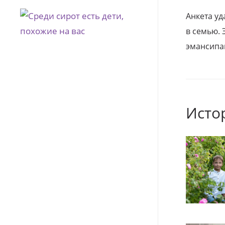
Анкета уд
в семью. 
эмансипа
Исто