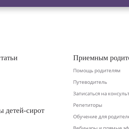
статьи
Приемным родит
Помощь родителям
Путеводитель
Записаться на консул
Репетиторы
ы детей-сирот
Обучение для родител
Вебинары и прямые э