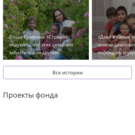
Ольга Кучерова: «Страшно
«Даже в самые 
подумать, что этих детей мог
можно двигаться
забрать кто-то другой»
побеждать и укр
Все истории
Проекты фонда