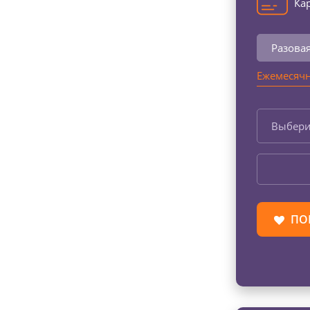
Кар
Разова
Ежемесячн
Выбери
ПО