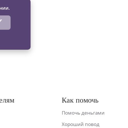
нии.
елям
Как помочь
Помочь деньгами
Хороший повод