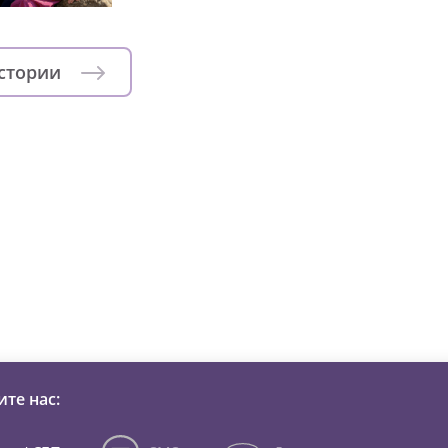
истории
зни детей из детских домов 
те нас: