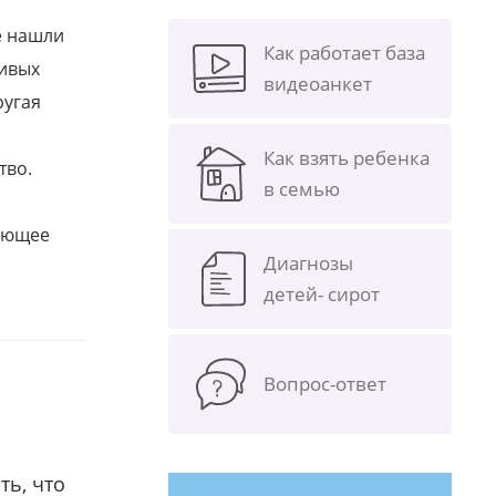
е нашли
Как работает база
ливых
видеоанкет
ругая
Как взять ребенка
тво.
в семью
щающее
Диагнозы
детей- сирот
Вопрос-ответ
ть, что