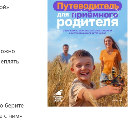
гой»
можно
реплять
о берите
е с ним»