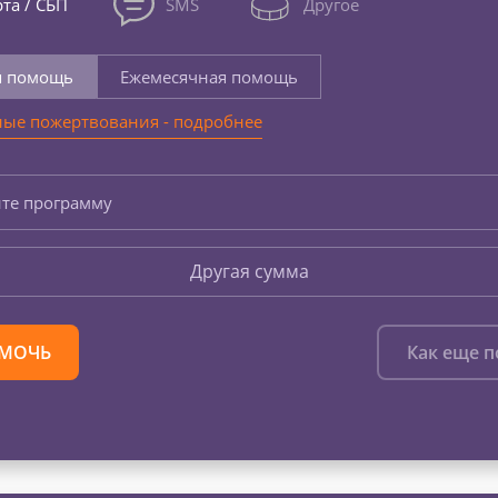
та / СБП
SMS
Другое
я помощь
Ежемесячная помощь
ые пожертвования - подробнее
те программу
Другая сумма
МОЧЬ
Как еще 