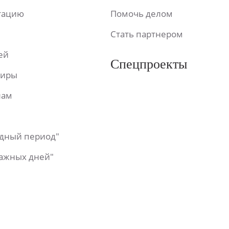
ьтацию
Помочь делом
Стать партнером
ей
Спецпроекты
фиры
лам
одный период"
важных дней"