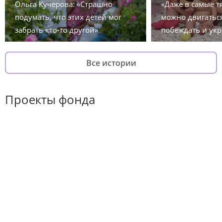
Ольга Кучерова: «Страшно
«Даже в самые 
подумать, что этих детей мог
можно двигаться
забрать кто-то другой»
побеждать и укр
Все истории
Проекты фонда