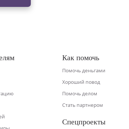
елям
Как помочь
Помочь деньгами
Хороший повод
ьтацию
Помочь делом
Стать партнером
ей
Спецпроекты
фиры