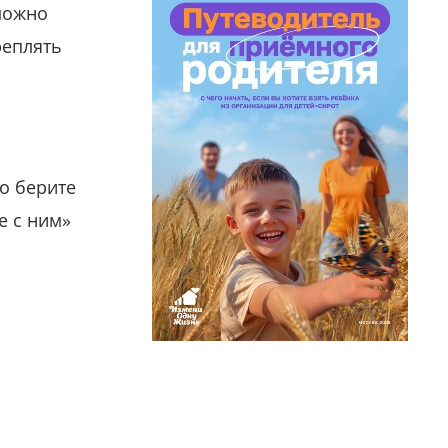
можно
реплять
о берите
е с ним»