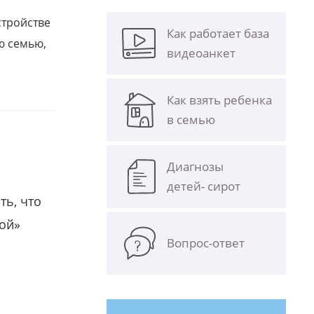
стройстве
Как работает база
ю семью,
видеоанкет
Как взять ребенка
в семью
Диагнозы
детей- сирот
ть, что
гой»
Вопрос-ответ