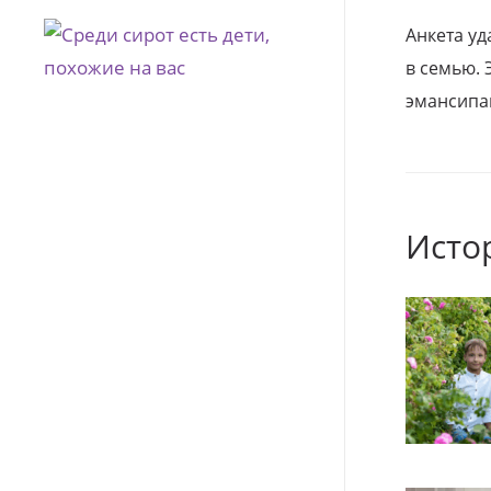
Анкета уд
в семью. 
эмансипа
Исто