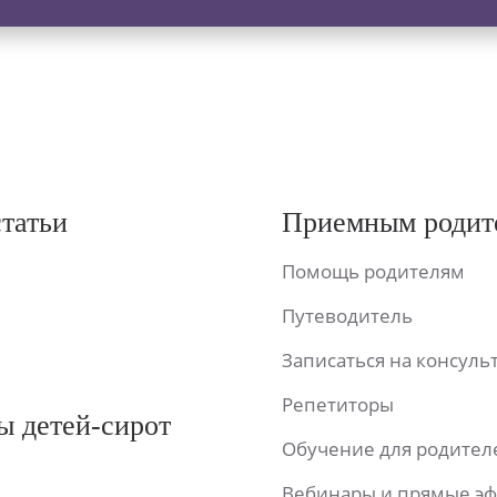
статьи
Приемным родит
Помощь родителям
Путеводитель
Записаться на консул
Репетиторы
ы детей-сирот
Обучение для родител
Вебинары и прямые э