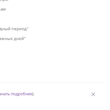
лам
одный период"
важных дней"
знать подробнее
).
© Измени одну жизнь