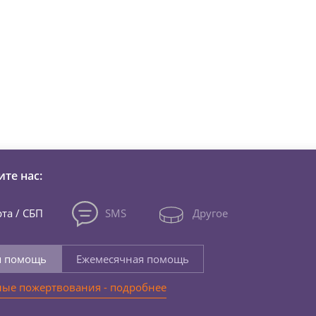
зни детей из детских домов 
те нас:
та / СБП
SMS
Другое
я помощь
Ежемесячная помощь
ые пожертвования - подробнее