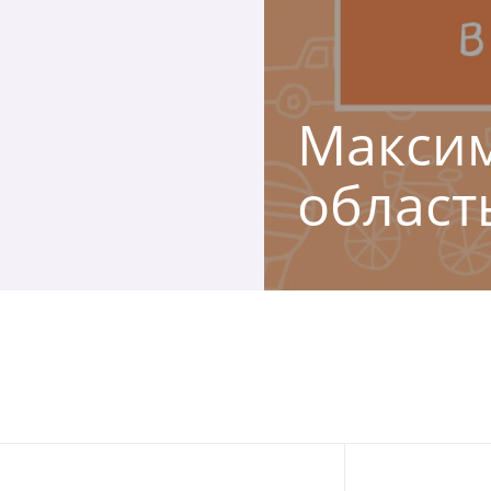
Максим
област