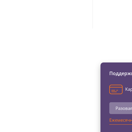
Изменяйте жи
Поддержи
Кар
Разова
Ежемесячн