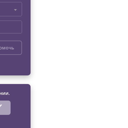
помочь
нии.