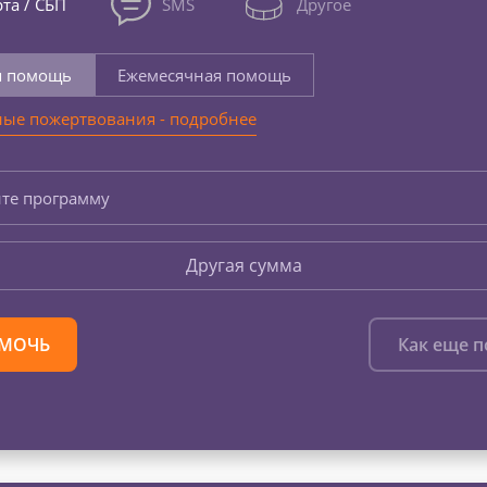
та / СБП
SMS
Другое
я помощь
Ежемесячная помощь
ые пожертвования - подробнее
те программу
Другая сумма
МОЧЬ
Как еще 