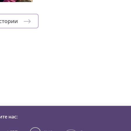
истории
зни детей из детских домов 
те нас: