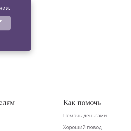
нии.
елям
Как помочь
Помочь деньгами
Хороший повод