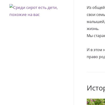
Из общей
свои семь
малышей, 
жизнь.
Мы стара
И в этом
право род
Исто