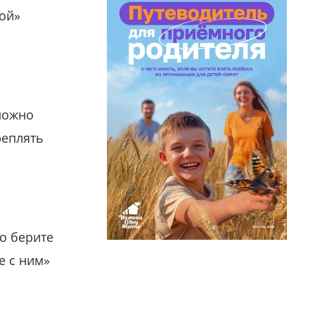
гой»
можно
реплять
о берите
е с ним»