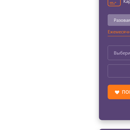
Кар
Разова
Ежемесячн
Выбери
ПО