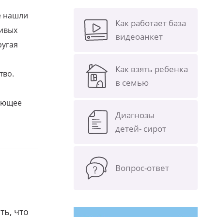
е нашли
Как работает база
ливых
видеоанкет
ругая
Как взять ребенка
тво.
в семью
щающее
Диагнозы
детей- сирот
Вопрос-ответ
ть, что