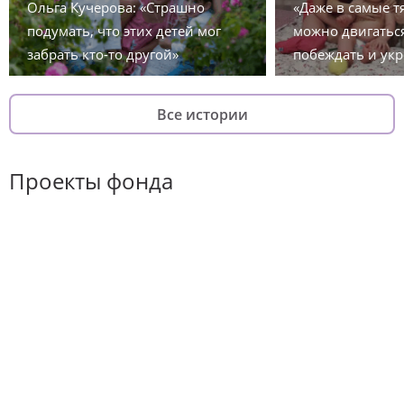
Ольга Кучерова: «Страшно
«Даже в самые 
подумать, что этих детей мог
можно двигаться
забрать кто-то другой»
побеждать и укр
Все истории
Проекты фонда