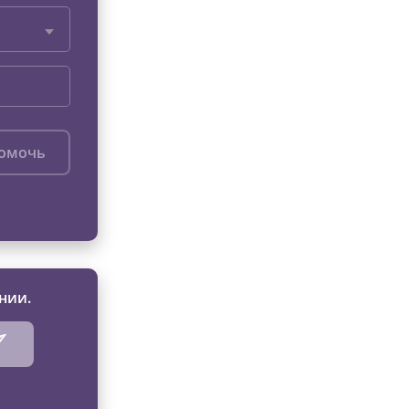
помочь
нии.