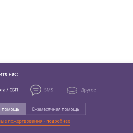
зни детей из детских домов 
те нас:
та / СБП
SMS
Другое
я помощь
Ежемесячная помощь
ые пожертвования - подробнее