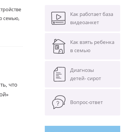
стройстве
Как работает база
ю семью,
видеоанкет
Как взять ребенка
в семью
Диагнозы
детей- сирот
ть, что
гой»
Вопрос-ответ