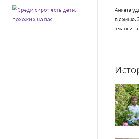
Анкета уд
в семью. 
эмансипа
Исто