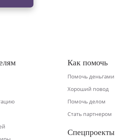
елям
Как помочь
Помочь деньгами
Хороший повод
ьтацию
Помочь делом
Стать партнером
ей
Спецпроекты
фиры