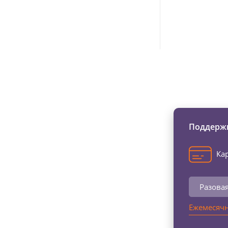
Изменяйте жи
Поддержи
Кар
Разова
Ежемесячн