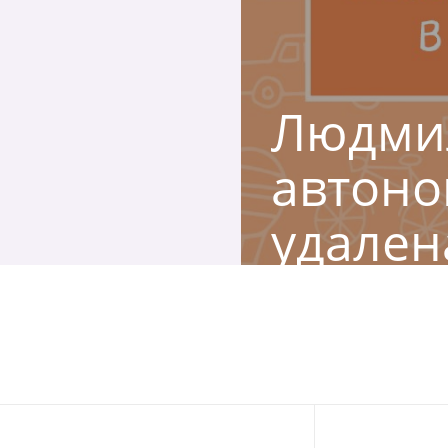
Людмил
автоно
удален