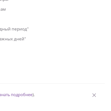
лам
одный период"
важных дней"
знать подробнее
).
© Измени одну жизнь