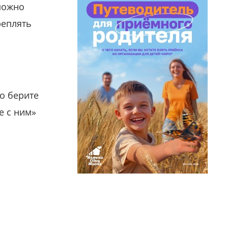
можно
реплять
о берите
е с ним»