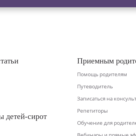
статьи
Приемным родит
Помощь родителям
Путеводитель
Записаться на консул
Репетиторы
ы детей-сирот
Обучение для родител
Вебинары и прямые э