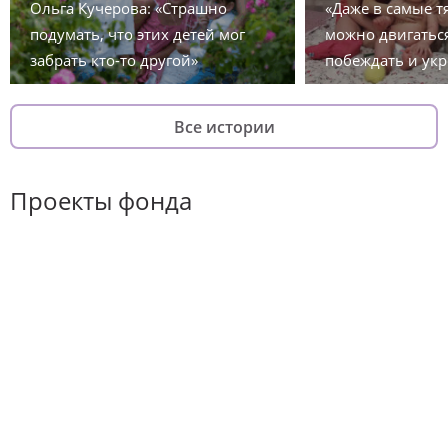
Ольга Кучерова: «Страшно
«Даже в самые 
подумать, что этих детей мог
можно двигаться
забрать кто-то другой»
побеждать и укр
Все истории
Проекты фонда