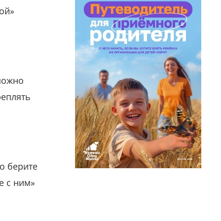
гой»
можно
реплять
о берите
е с ним»