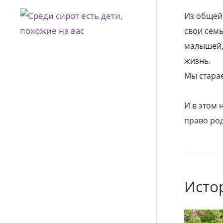
Из общей
свои семь
малышей, 
жизнь.
Мы стара
И в этом
право род
Исто