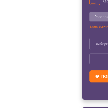
Кар
Разова
Ежемесячн
Выбери
ПО