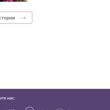
истории
зни детей из детских домов 
те нас: