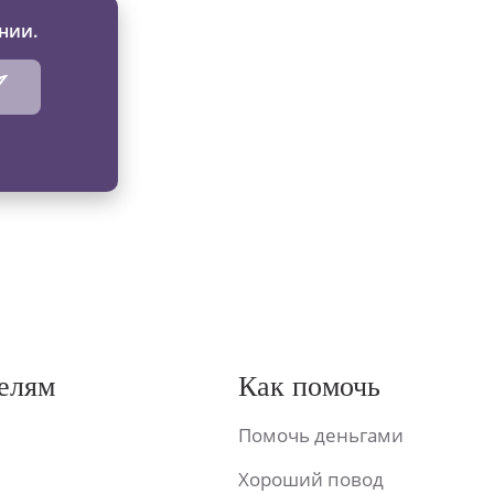
нии.
елям
Как помочь
Помочь деньгами
Хороший повод