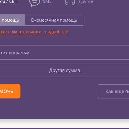
та / СБП
SMS
Другое
я помощь
Ежемесячная помощь
ые пожертвования - подробнее
те программу
Другая сумма
МОЧЬ
Как еще 