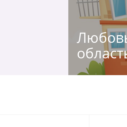
Любовь
област