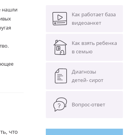
е нашли
Как работает база
ливых
видеоанкет
ругая
Как взять ребенка
тво.
в семью
щающее
Диагнозы
детей- сирот
Вопрос-ответ
ть, что