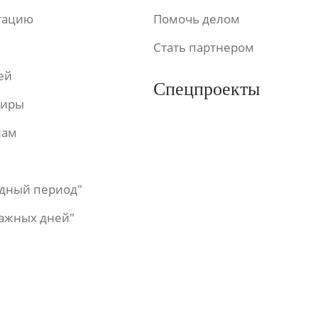
ьтацию
Помочь делом
Стать партнером
ей
Спецпроекты
фиры
лам
одный период"
важных дней"