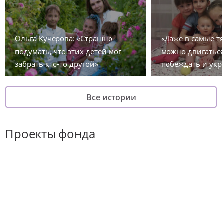
Ольга Кучерова: «Страшно
«Даже в самые 
подумать, что этих детей мог
можно двигаться
забрать кто-то другой»
побеждать и укр
Все истории
Проекты фонда