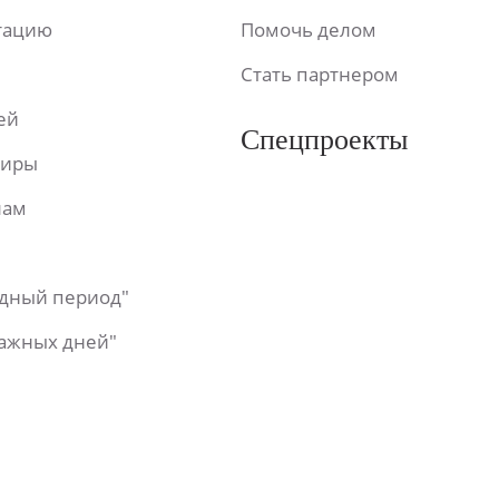
ьтацию
Помочь делом
Стать партнером
ей
Спецпроекты
фиры
лам
одный период"
важных дней"