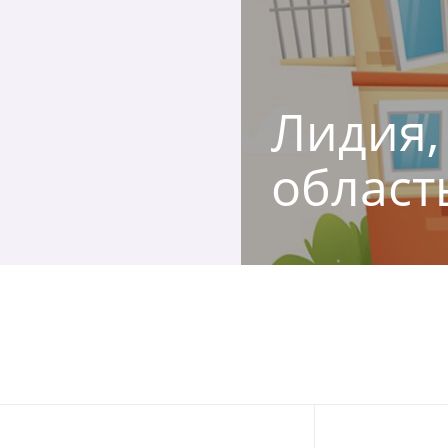
Лидия,
област