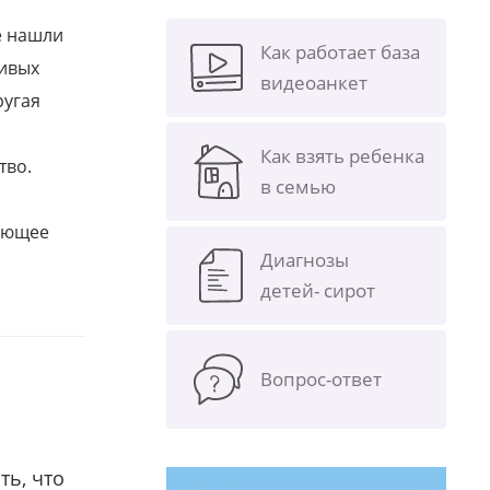
е нашли
Как работает база
ливых
видеоанкет
ругая
Как взять ребенка
тво.
в семью
щающее
Диагнозы
детей- сирот
Вопрос-ответ
ть, что