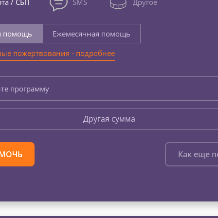
та / СБП
SMS
Другое
я помощь
Ежемесячная помощь
ые пожертвования - подробнее
те программу
Другая сумма
МОЧЬ
Как еще 