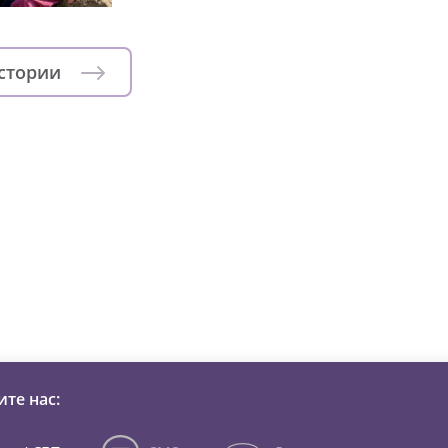
истории
зни детей из детских домов 
те нас: