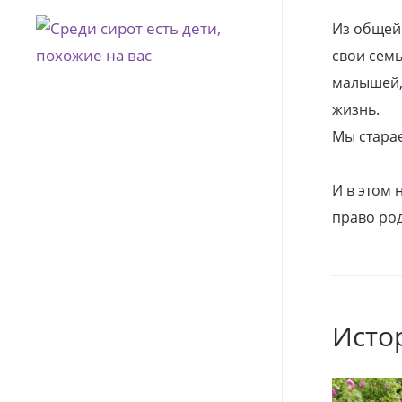
Из общей
свои семь
малышей, 
жизнь.
Мы стара
И в этом
право род
Исто