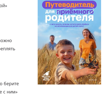
гой»
можно
реплять
о берите
е с ним»