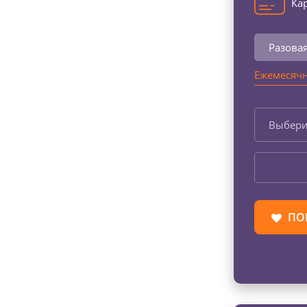
Кар
Разова
Ежемесячн
Выбери
ПО