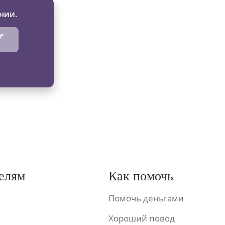
нии.
елям
Как помочь
Помочь деньгами
Хороший повод