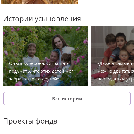
Истории усыновления
Ольга Кучерова: «Страшно
«Даже в самые 
подумать, что этих детей мог
можно двигаться
забрать кто-то другой»
побеждать и укр
Все истории
Проекты фонда