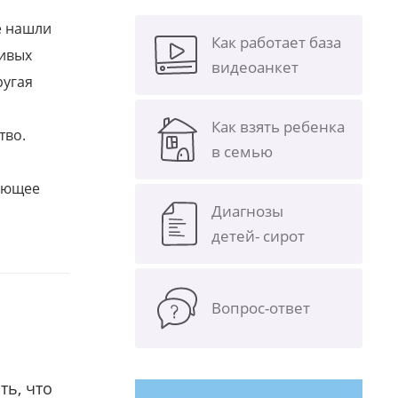
е нашли
Как работает база
ливых
видеоанкет
ругая
Как взять ребенка
тво.
в семью
щающее
Диагнозы
детей- сирот
Вопрос-ответ
ть, что