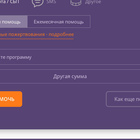
та / СБП
SMS
Другое
я помощь
Ежемесячная помощь
ые пожертвования - подробнее
те программу
Другая сумма
МОЧЬ
Как еще 