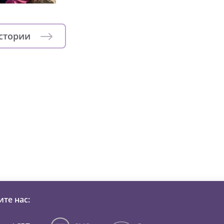
истории
зни детей из детских домов 
те нас: