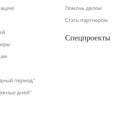
ьтацию
Помочь делом
Стать партнером
ей
Спецпроекты
фиры
лам
одный период"
важных дней"