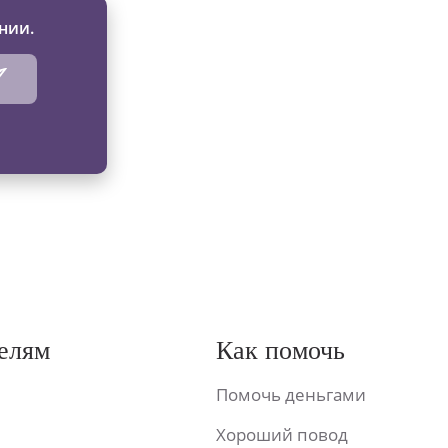
нии.
елям
Как помочь
Помочь деньгами
Хороший повод