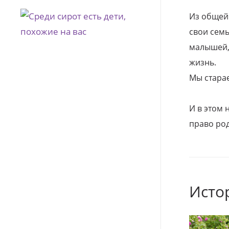
Из общей
свои семь
малышей, 
жизнь.
Мы стара
И в этом
право род
Исто