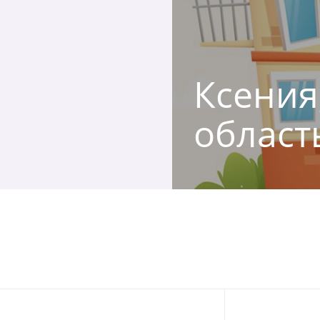
Ксения,
област