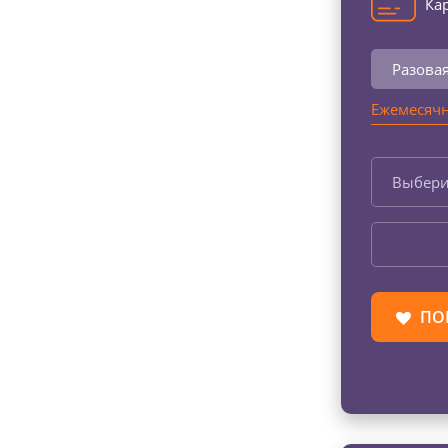
Кар
Разова
Ежемесячн
Выбери
ПО