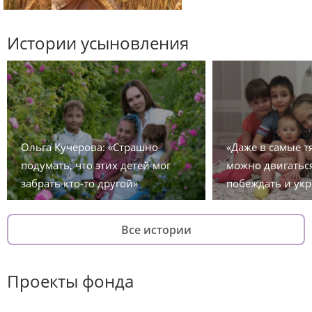
Истории усыновления
Ольга Кучерова: «Страшно
«Даже в самые 
подумать, что этих детей мог
можно двигаться
забрать кто-то другой»
побеждать и укр
Все истории
Проекты фонда