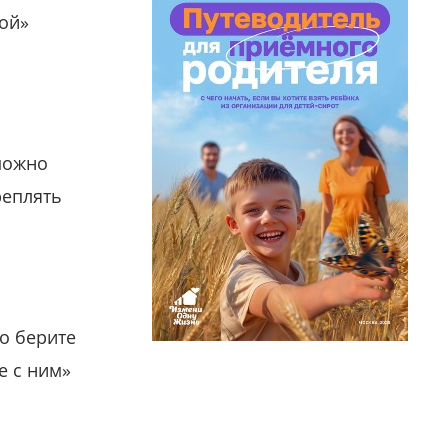
гой»
можно
реплять
о берите
е с ним»