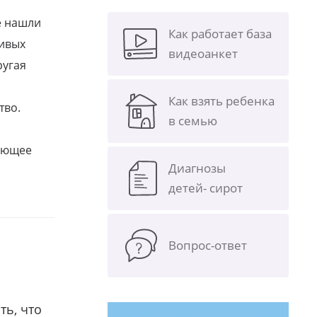
е нашли
Как работает база
ливых
видеоанкет
ругая
Как взять ребенка
тво.
в семью
щающее
Диагнозы
детей- сирот
Вопрос-ответ
ть, что