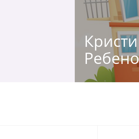
Кристин
Ребено