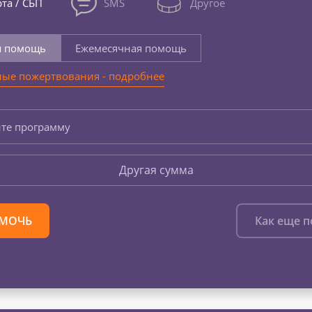
та / СБП
SMS
Другое
я помощь
Ежемесячная помощь
ые пожертвования - подробнее
те программу
Другая сумма
МОЧЬ
Как еще 