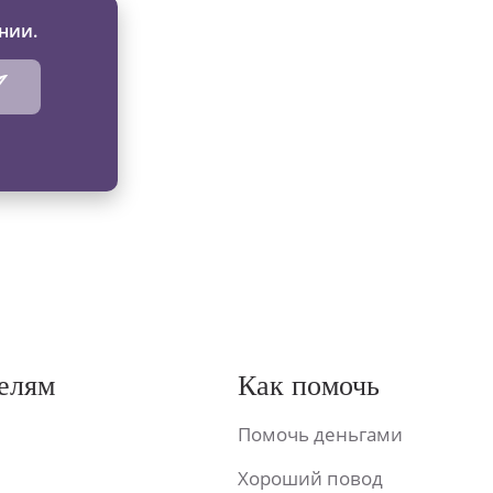
нии.
елям
Как помочь
Помочь деньгами
Хороший повод