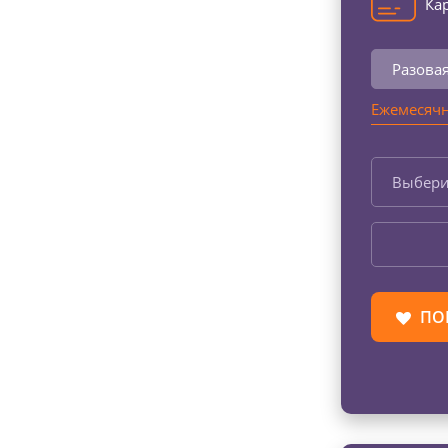
Кар
Разова
Ежемесячн
Выбери
ПО