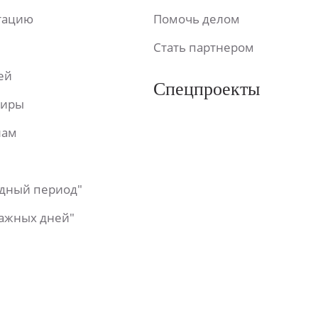
ьтацию
Помочь делом
Стать партнером
ей
Спецпроекты
фиры
лам
одный период"
важных дней"