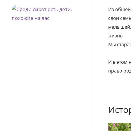
Из общей
свои семь
малышей, 
жизнь.
Мы стара
И в этом
право род
Исто