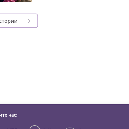
истории
зни детей из детских домов 
те нас: