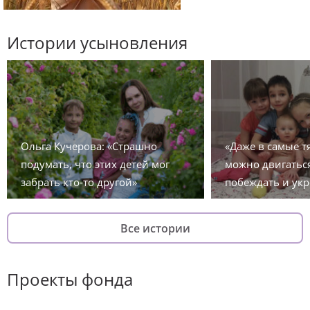
Истории усыновления
Ольга Кучерова: «Страшно
«Даже в самые 
подумать, что этих детей мог
можно двигаться
забрать кто-то другой»
побеждать и укр
Все истории
Проекты фонда