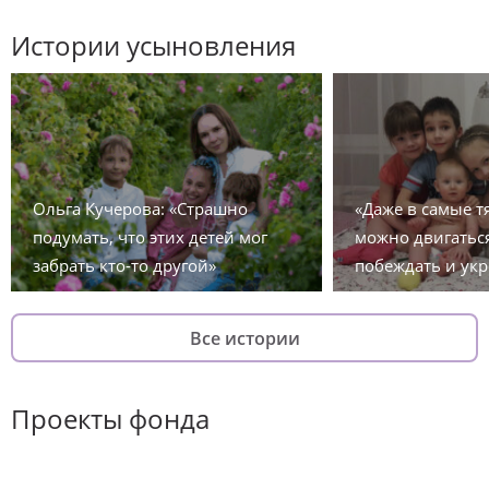
Истории усыновления
Ольга Кучерова: «Страшно
«Даже в самые 
подумать, что этих детей мог
можно двигаться
забрать кто-то другой»
побеждать и укр
Все истории
Проекты фонда