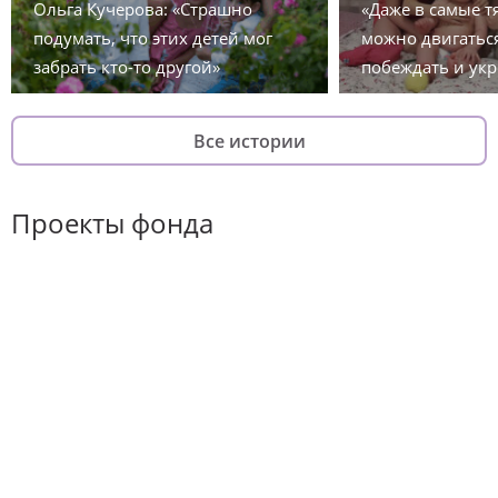
Ольга Кучерова: «Страшно
«Даже в самые 
подумать, что этих детей мог
можно двигаться
забрать кто-то другой»
побеждать и укр
Все истории
Проекты фонда