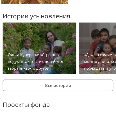
Истории усыновления
Ольга Кучерова: «Страшно
«Даже в самые 
подумать, что этих детей мог
можно двигаться
забрать кто-то другой»
побеждать и укр
Все истории
Проекты фонда