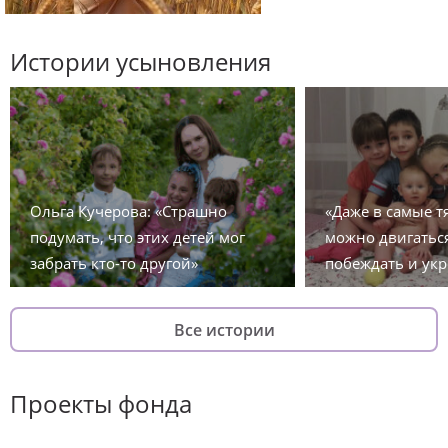
Истории усыновления
Ольга Кучерова: «Страшно
«Даже в самые 
подумать, что этих детей мог
можно двигаться
забрать кто-то другой»
побеждать и укр
Все истории
Проекты фонда