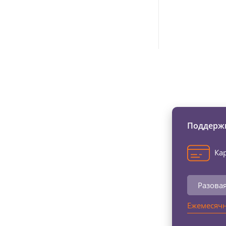
Изменяйте жи
Поддержи
Кар
Разова
Ежемесячн