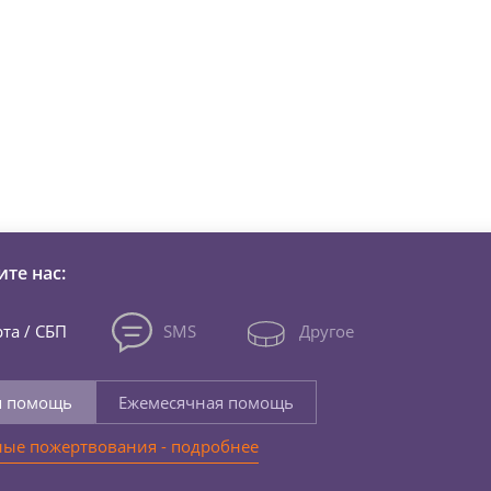
зни детей из детских домов 
те нас:
та / СБП
SMS
Другое
я помощь
Ежемесячная помощь
ые пожертвования - подробнее