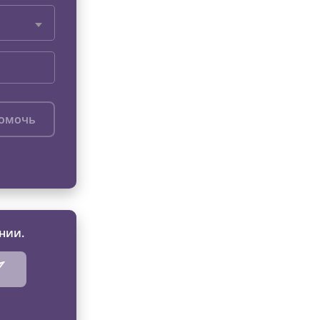
помочь
нии.