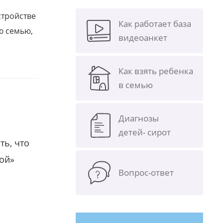
стройстве
Как работает база
ю семью,
видеоанкет
Как взять ребенка
в семью
Диагнозы
детей- сирот
ть, что
гой»
Вопрос-ответ