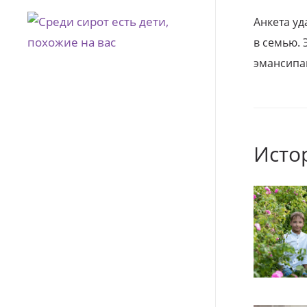
Анкета уд
в семью. 
эмансипа
Исто