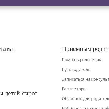
статьи
Приемным родит
Помощь родителям
Путеводитель
Записаться на консул
Репетиторы
ы детей-сирот
Обучение для родител
Вебинары и прямые э