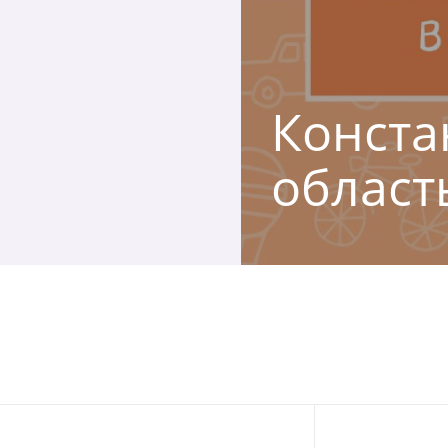
Констан
област