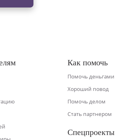
елям
Как помочь
Помочь деньгами
Хороший повод
ьтацию
Помочь делом
Стать партнером
ей
Спецпроекты
фиры