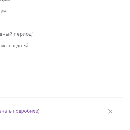
лам
одный период"
важных дней"
знать подробнее
).
© Измени одну жизнь