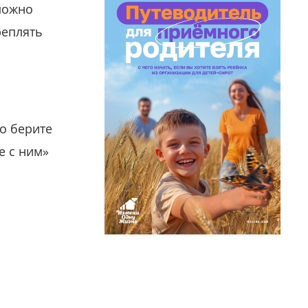
можно
реплять
о берите
е с ним»