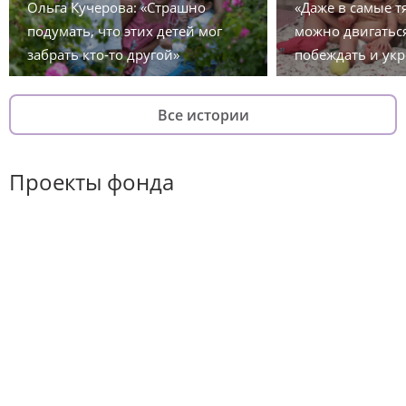
Ольга Кучерова: «Страшно
«Даже в самые 
подумать, что этих детей мог
можно двигаться
забрать кто-то другой»
побеждать и укр
Все истории
Проекты фонда