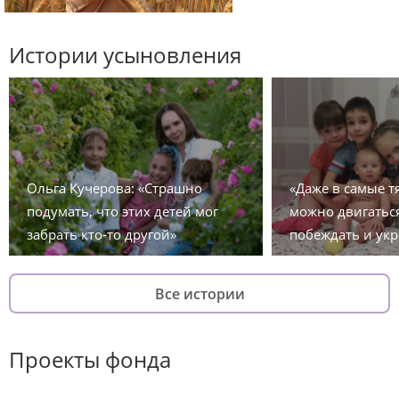
Истории усыновления
Ольга Кучерова: «Страшно
«Даже в самые 
подумать, что этих детей мог
можно двигаться
забрать кто-то другой»
побеждать и укр
Все истории
Проекты фонда