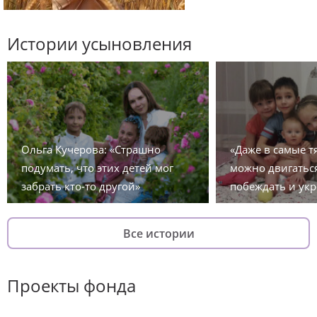
Истории усыновления
Ольга Кучерова: «Страшно
«Даже в самые 
подумать, что этих детей мог
можно двигаться
забрать кто-то другой»
побеждать и укр
Все истории
Проекты фонда