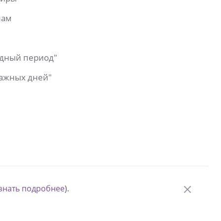
лам
одный период"
важных дней"
знать подробнее
).
© Измени одну жизнь