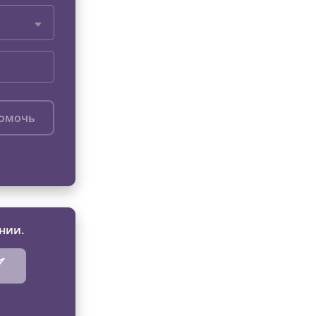
помочь
нии.