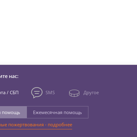
зни детей из детских домов 
те нас:
та / СБП
SMS
Другое
я помощь
Ежемесячная помощь
ые пожертвования - подробнее