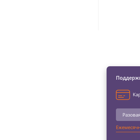
Изменяйте жи
Поддержи
Кар
Разова
Ежемесячн