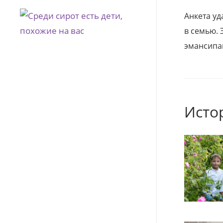
Анкета уд
в семью. 
эмансипа
Исто