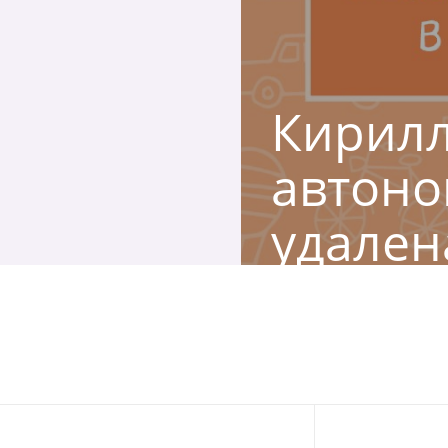
Кирилл
автоно
удален