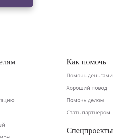
елям
Как помочь
Помочь деньгами
Хороший повод
ьтацию
Помочь делом
Стать партнером
ей
Спецпроекты
фиры