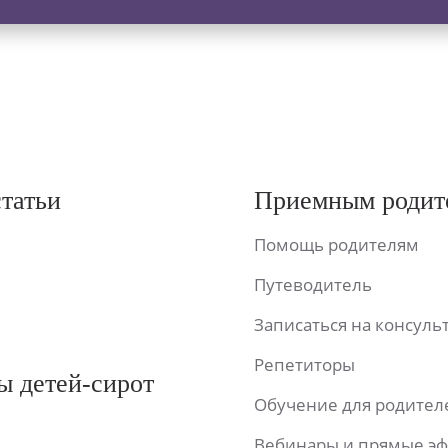
статьи
Приемным родит
Помощь родителям
Путеводитель
Записаться на консул
Репетиторы
ы детей-сирот
Обучение для родител
Вебинары и прямые э