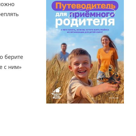
можно
реплять
о берите
е с ним»