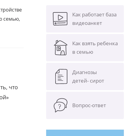
стройстве
Как работает база
ю семью,
видеоанкет
Как взять ребенка
в семью
Диагнозы
детей- сирот
ть, что
гой»
Вопрос-ответ