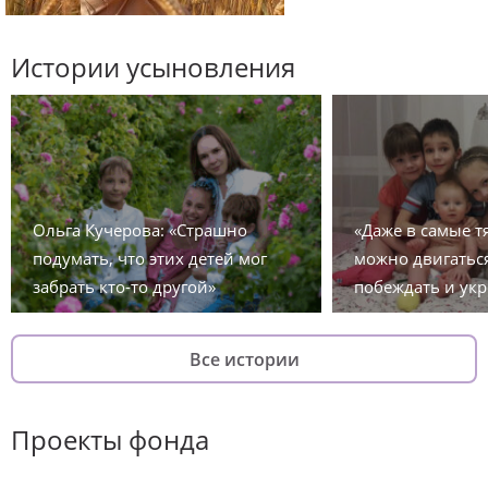
Истории усыновления
Ольга Кучерова: «Страшно
«Даже в самые 
подумать, что этих детей мог
можно двигаться
забрать кто-то другой»
побеждать и укр
Все истории
Проекты фонда