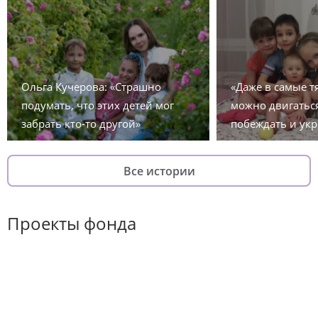
Ольга Кучерова: «Страшно
«Даже в самые 
подумать, что этих детей мог
можно двигаться
забрать кто-то другой»
побеждать и укр
Все истории
Проекты фонда