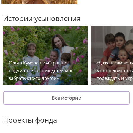
Истории усыновления
Ольга Кучерова: «Страшно
«Даже в самые 
подумать, что этих детей мог
можно двигаться
забрать кто-то другой»
побеждать и укр
Все истории
Проекты фонда