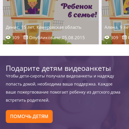
Денис, 15 лет, Кемеровская область
Алена, 9 ле
309
Опубликовано 05.08.2015
309
Подарите детям видеоанкеты
Чтобы дети-сироты получали видеоанкеты и надежду
попасть домой, необходима ваша поддержка. Каждое
ваше пожертвование помогает ребенку из детского дома
встретить родителей.
ПОМОЧЬ ДЕТЯМ