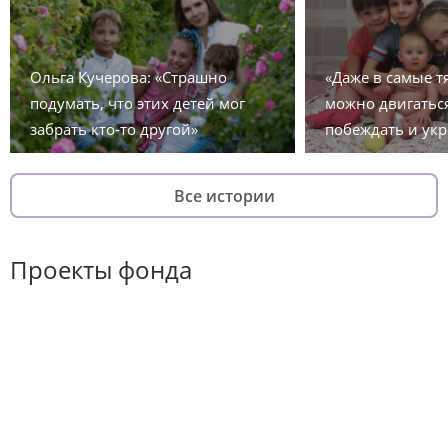
Ольга Кучерова: «Страшно
«Даже в самые 
подумать, что этих детей мог
можно двигаться
забрать кто-то другой»
побеждать и укр
Все истории
Проекты фонда