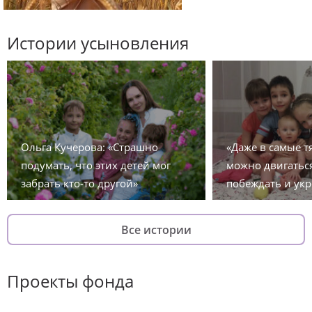
Истории усыновления
Ольга Кучерова: «Страшно
«Даже в самые 
подумать, что этих детей мог
можно двигаться
забрать кто-то другой»
побеждать и укр
Все истории
Проекты фонда