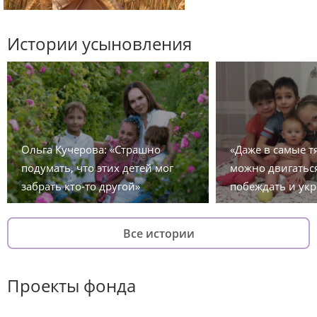
Истории усыновления
Ольга Кучерова: «Страшно
«Даже в самые 
подумать, что этих детей мог
можно двигаться
забрать кто-то другой»
побеждать и укр
Все истории
Проекты фонда