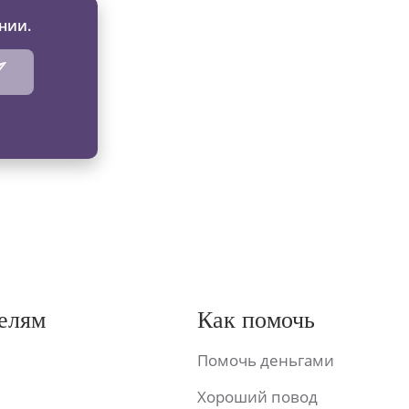
нии.
елям
Как помочь
Помочь деньгами
Хороший повод