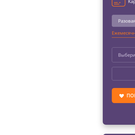
Кар
Разова
Ежемесячн
Выбери
ПО