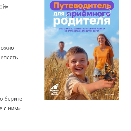
гой»
можно
реплять
о берите
е с ним»