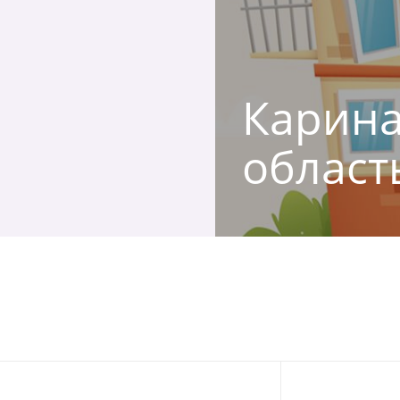
Карина,
област