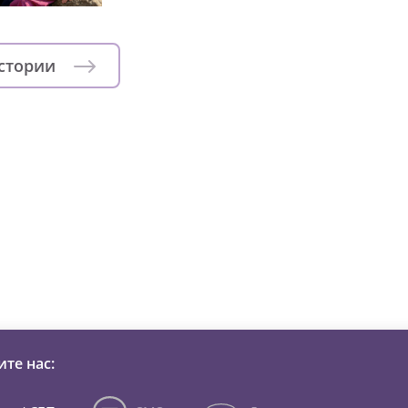
истории
зни детей из детских домов 
те нас: