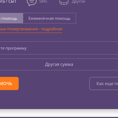
та / СБП
SMS
Другое
я помощь
Ежемесячная помощь
ые пожертвования - подробнее
те программу
Другая сумма
МОЧЬ
Как еще 