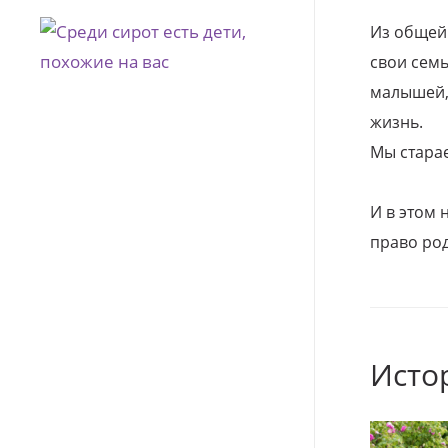
Из общей
свои семь
малышей, 
жизнь.
Мы стара
И в этом
право род
Исто