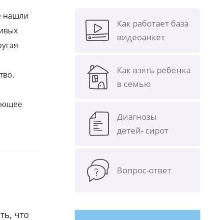
е нашли
Как работает база
ливых
видеоанкет
ругая
Как взять ребенка
тво.
в семью
щающее
Диагнозы
детей- сирот
Вопрос-ответ
ть, что