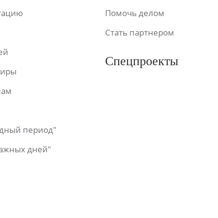
ьтацию
Помочь делом
Стать партнером
ей
Спецпроекты
фиры
лам
одный период"
важных дней"