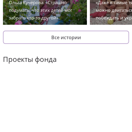
Ольга Кучерова: «Страшно
«Даже в самые 
подумать, что этих детей мог
можно двигаться
забрать кто-то другой»
побеждать и укр
Все истории
Проекты фонда