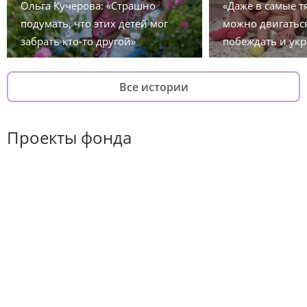
Ольга Кучерова: «Страшно
«Даже в самые 
подумать, что этих детей мог
можно двигаться
забрать кто-то другой»
побеждать и укр
Все истории
Проекты фонда