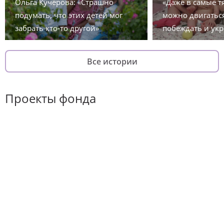
Ольга Кучерова: «Страшно
«Даже в самые 
подумать, что этих детей мог
можно двигаться
забрать кто-то другой»
побеждать и укр
Все истории
Проекты фонда