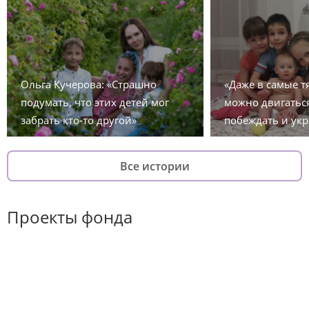
Ольга Кучерова: «Страшно
«Даже в самые 
подумать, что этих детей мог
можно двигаться
забрать кто-то другой»
побеждать и укр
Все истории
Проекты фонда