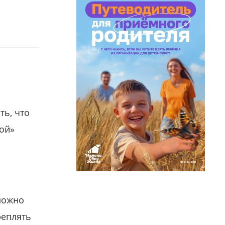
ть, что
гой»
можно
реплять