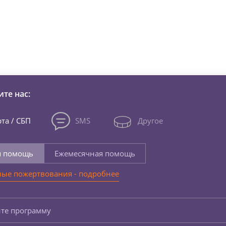
зни детей из детских домов 
те нас:
та / СБП
SMS
Другое
я помощь
Ежемесячная помощь
ые пожертвования - подробнее
те программу