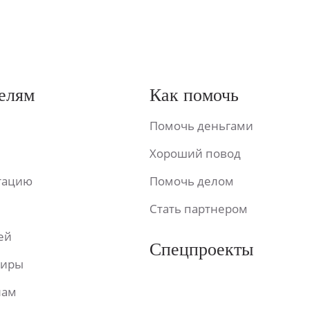
елям
Как помочь
Помочь деньгами
Хороший повод
ьтацию
Помочь делом
Стать партнером
ей
Спецпроекты
фиры
лам