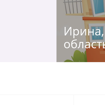
Ирина,
област