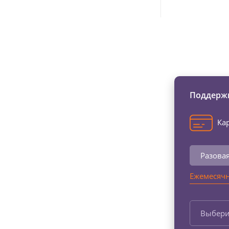
Изменяйте жи
Поддержи
Кар
Разова
Ежемесячн
Выбери