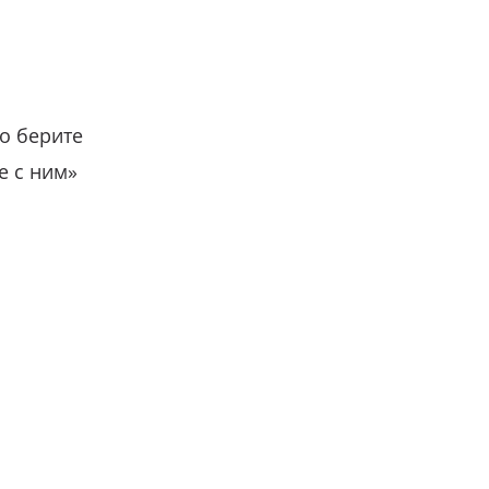
о берите
е с ним»