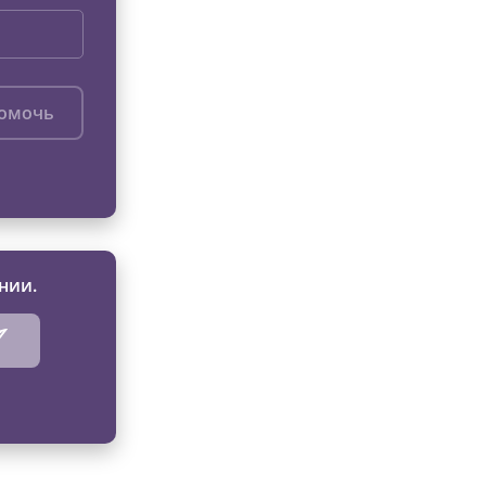
помочь
нии.