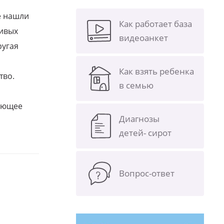
е нашли
Как работает база
ливых
видеоанкет
ругая
Как взять ребенка
тво.
в семью
щающее
Диагнозы
детей- сирот
Вопрос-ответ