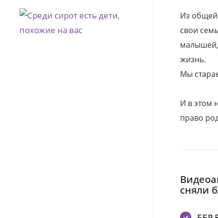
Из общей
свои семь
малышей, 
жизнь.
Мы стара
И в этом
право род
Видеоа
сняли 
ББР 