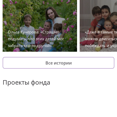
Ольга Кучерова: «Страшно
«Даже в самые 
подумать, что этих детей мог
можно двигаться
забрать кто-то другой»
побеждать и укр
Все истории
Проекты фонда