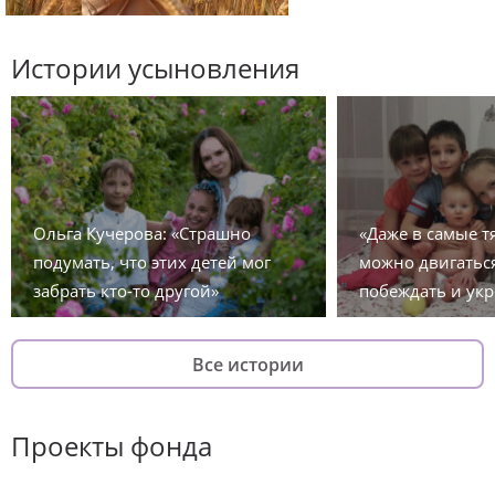
Истории усыновления
Ольга Кучерова: «Страшно
«Даже в самые 
подумать, что этих детей мог
можно двигаться
забрать кто-то другой»
побеждать и укр
Все истории
Проекты фонда